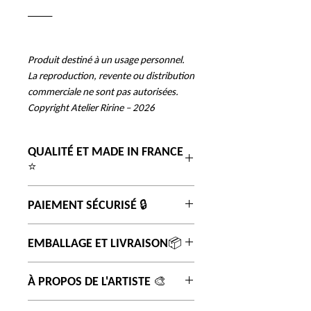
_____
Produit destiné à un usage personnel.
La reproduction, revente ou distribution
commerciale ne sont pas autorisées.
Copyright Atelier Ririne – 2026
QUALITÉ ET MADE IN FRANCE
⭐
Impression sur du papier premuim
PAIEMENT SÉCURISÉ 🔒
350 gr de haute qualité, finition mat
pour un beau rendu artistique.
Paiement sécurisé via PayPal.
EMBALLAGE ET LIVRAISON📦
Affiches imprimées en
France 🇫🇷 avec une imprimerie
Votre commande est envoyée dans
locale de haut savoir faire.
À PROPOS DE L'ARTISTE 🎨
une enveloppe cartonnée renforcée
afin de garantir une protection
Découvrez les coulisses et tout