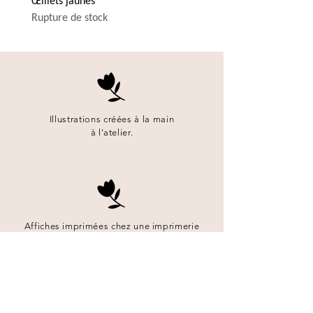
Œillets jaunes
Fleur bleue
Rupture de stock
Rupture de stock
Illustrations créées à la main
à l'atelier.
Affiches imprimées chez une imprimerie
française sur un papier haut de gamme.