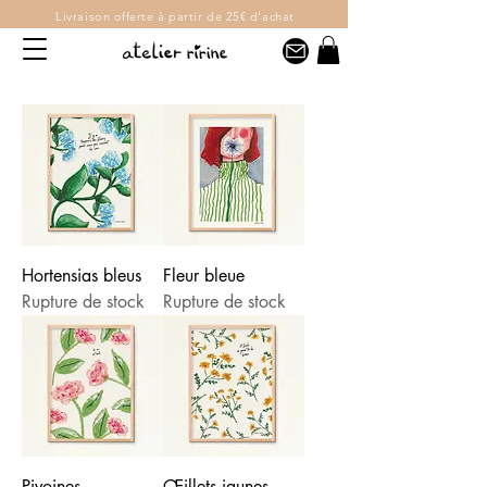
Livraison offerte
à partir de 25€ d'achat
Hortensias bleus
Fleur bleue
Rupture de stock
Rupture de stock
Pivoines
Œillets jaunes