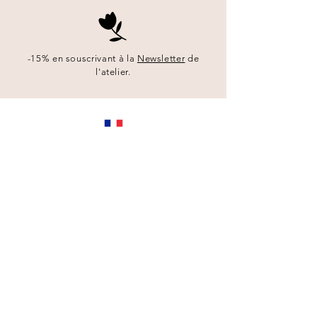
-15%
en
souscrivant à la
Newsletter
de
l'atelier.
Illustré et imprimé en France
Suivez les coulisses de l'atelier sur
Instagram
@atelierririne
CONTACT
NOM
*
PRÉNOM