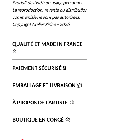
Produit destiné à un usage personnel.
La reproduction, revente ou distribution
commerciale ne sont pas autorisées.
Copyright Atelier Ririne – 2026
QUALITÉ ET MADE IN FRANCE
⭐
Impression sur du papier premuim
PAIEMENT SÉCURISÉ 🔒
350 gr de haute qualité, finition mat
pour un beau rendu artistique.
Paiement sécurisé via PayPal.
EMBALLAGE ET LIVRAISON📦
Affiches imprimées en
France 🇫🇷 avec une imprimerie
Votre commande est envoyée dans
locale de haut savoir faire.
À PROPOS DE L'ARTISTE 🎨
une enveloppe cartonnée renforcée
afin de garantir une protection
Découvrez les coulisses et tout
BOUTIQUE EN CONGÉ 🌼
optimale durant la livraison.
l'univers d'Atelier Ririne sur
Livraison par voie postale sous 4 à 5
Instagram
.
Actuellement en congé maternité la
jours ouvrés.
boutique prend une pause pour